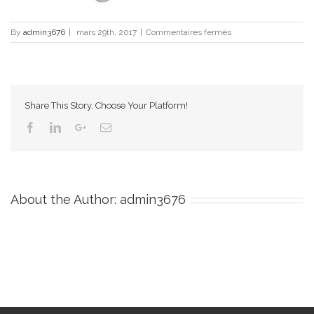
sur
By
admin3676
|
mars 29th, 2017
|
Commentaires fermés
032578
Share This Story, Choose Your Platform!
Facebook
Linkedin
Google+
Email
About the Author:
admin3676